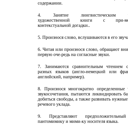
содержании.
4. Занятие лингвистическим ч
художественной книги с при-ме
контекстуальной догадки..
5. Произнося слово, вслушиваются в его звуч
6. Читая или произнося слово, обращают вн
первую оче-редь на согласные звуки.
7. Занимаются сравнительным чтением с
разных языков (англо-немецкий или фран
английский, например).
8. Произнося многократно определенные 
звукосочетания, пытаются ликвидировать б
добиться свободы, а также развивать нужн
речевого уклада.
9. Представляют предположительный
пантомимику и мими-ку носителя языка.