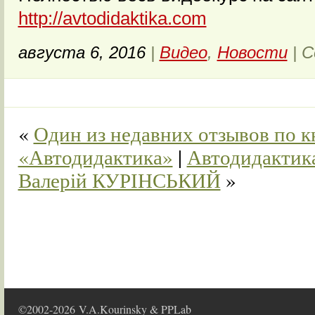
http://avtodidaktika.com
августа 6, 2016
|
Видео
,
Новости
|
C
«
Один из недавних отзывов по к
«Автодидактика»
|
Автодидактика
Валерій КУРІНСЬКИЙ
»
©2002-2026 V.A.Kourinsky & PPLab