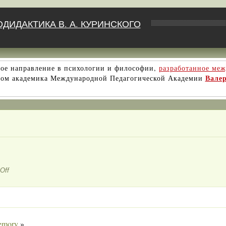
ДИДАКТИКА В. А. КУРИНСКОГО
ое направление в психологии и философии,
разработанное ме
Вале
твом академика Международной Педагогической Академии
on
Off
Музыка
emory
»