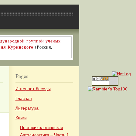
ждународной группой ученых
рия Куринского
(Россия,
Pages
Интернет-беседы
Главная
Литература
Книги
Постпсихологическая
Автодидактика – Часть 1.