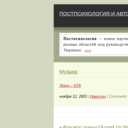
ПОСТПСИХОЛОГИЯ И АВТО
Постпсихология
— новое научн
разных областей под руководс
Украина).
»»»
Музыка
Этюд – 678
ноября 12, 2003
|
Новости
|
Comments 
«
Фрагмент романа
|
Remark On M